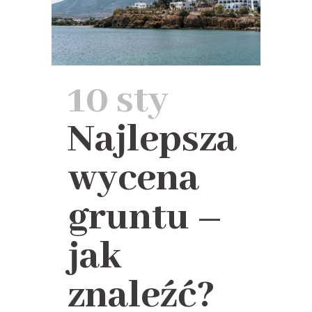
10 sty
Najlepsza
wycena
gruntu –
jak
znaleźć?