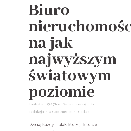
Biuro
nieruchomośc
na jak
najwyższym
światowym
poziomie
Posted at 09:17h
in
Nieruchomości
by
Redakcja
0 Comments
0
Likes
Dzisiaj każdy Polak który jak to się