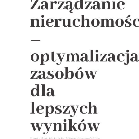
Zarządzanie
nieruchomośc
–
optymalizacja
zasobów
dla
lepszych
wyników
Posted at 16:17h
in
Nieruchomości
by