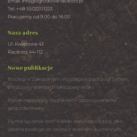
Email:
info@ogrodowa-raciborz.pl
Tel: +48 55022111223
Pracujemy od 9:00 do 16:00
Nasz adres
Ul. Kwiatowa 43
Racibórz 44-112
Nowe publikacje
Noclegi w Zakopanem: Wyjątkowa baza pod Tatrami,
prestiżowy standard i luksusowy relaks
Rębak napędzany ciągnikiem – zastosowanie w
gospodarstwie
Płynne łączenie stref: Kafelki drewnopodobne jako
idealna podłoga do salonu z aneksem kuchennym