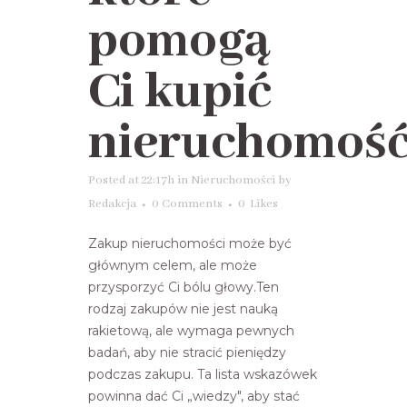
pomogą
Ci kupić
nieruchomoś
Posted at 22:17h
in
Nieruchomości
by
Redakcja
0 Comments
0
Likes
Zakup nieruchomości może być
głównym celem, ale może
przysporzyć Ci bólu głowy.Ten
rodzaj zakupów nie jest nauką
rakietową, ale wymaga pewnych
badań, aby nie stracić pieniędzy
podczas zakupu. Ta lista wskazówek
powinna dać Ci „wiedzy", aby stać