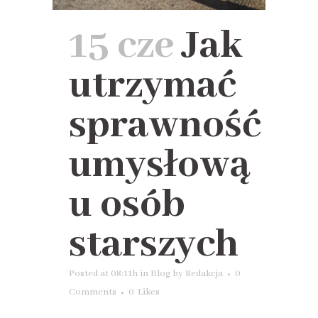
15 cze
Jak
utrzymać
sprawność
umysłową
u osób
starszych
Posted at 08:11h
in
Blog
by
Redakcja
0
Comments
0
Likes