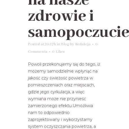
na nasze
zdrowie i
samopoczuci
Posted at 20:17h
in
Blog
by
Redakcja
0
Comments
0
Likes
Powoli przekonujemy się do tego, iż
możemy samodzielnie wpłynąć na
jakość czy świeżość powietrza w
pomieszczeniach oraz miejscach,
gdzie jego cyrkulacja, a więc
wymiana może nie przynieść
zamierzonego efektu.Umożliwia
nam to odpowiednio
zaprojektowany i wykorzystamy
system oczyszczania powietrza, a