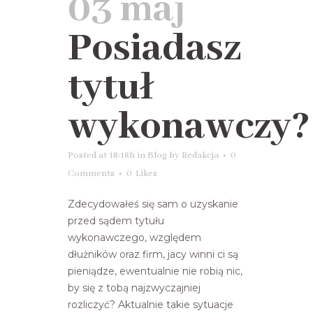
03 maj
Posiadasz
tytuł
wykonawczy?
Posted at 18:18h
in
Blog
by
Redakcja
0
Comments
0
Likes
Zdecydowałeś się sam o uzyskanie
przed sądem tytułu
wykonawczego, względem
dłużników oraz firm, jacy winni ci są
pieniądze, ewentualnie nie robią nic,
by się z tobą najzwyczajniej
rozliczyć? Aktualnie takie sytuacje