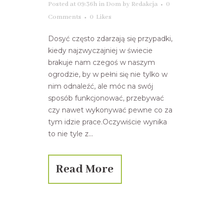
Posted at 09:36h
in
Dom
by
Redakcja
0
Comments
0
Likes
Dosyć często zdarzają się przypadki,
kiedy najzwyczajniej w świecie
brakuje nam czegoś w naszym
ogrodzie, by w pełni się nie tylko w
nim odnaleźć, ale móc na swój
sposób funkcjonować, przebywać
czy nawet wykonywać pewne co za
tym idzie prace.Oczywiście wynika
to nie tyle z...
Read More