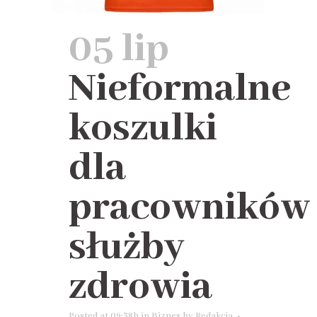
05 lip
Nieformalne
koszulki
dla
pracowników
służby
zdrowia
Posted at 09:38h
in
Biznes
by
Redakcja