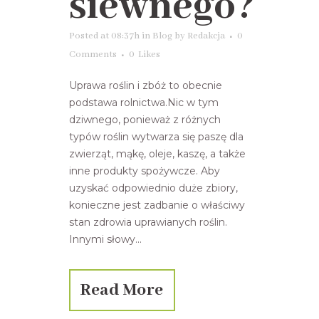
siewnego?
Posted at 08:37h
in
Blog
by
Redakcja
0
Comments
0
Likes
Uprawa roślin i zbóż to obecnie
podstawa rolnictwa.Nic w tym
dziwnego, ponieważ z różnych
typów roślin wytwarza się paszę dla
zwierząt, mąkę, oleje, kaszę, a także
inne produkty spożywcze. Aby
uzyskać odpowiednio duże zbiory,
konieczne jest zadbanie o właściwy
stan zdrowia uprawianych roślin.
Innymi słowy...
Read More