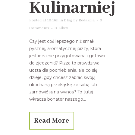
Kulinarniej
Posted at 10:16h
in
Blog
by
Redakcja
0
Comments
0
Likes
Czy jest coś lepszego niż smak
pysznej, aromatycznej pizzy, która
jest idealnie przygotowana i gotowa
do zjedzenia? Pizza to prawdziwa
uczta dla podniebienia, ale co się
dzieje, gdy chcesz zabrać swoją
ukochaną przekąskę ze sobą lub
zamówić ją na wynos? To tutaj
wkracza bohater naszego...
Read More