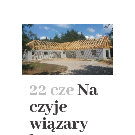
22 cze
Na
czyje
wiązary