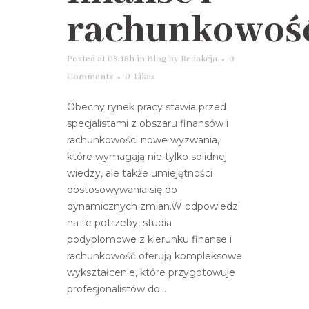
rachunkowoś
Posted at 08:18h
in
Blog
by
Redakcja
0
Comments
0
Likes
Obecny rynek pracy stawia przed
specjalistami z obszaru finansów i
rachunkowości nowe wyzwania,
które wymagają nie tylko solidnej
wiedzy, ale także umiejętności
dostosowywania się do
dynamicznych zmian.W odpowiedzi
na te potrzeby, studia
podyplomowe z kierunku finanse i
rachunkowość oferują kompleksowe
wykształcenie, które przygotowuje
profesjonalistów do...