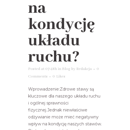
na
kondycję
układu
ruchu?
Posted at 07:48h
in
Blog
by
Redakcja
0
Comments
0
Likes
Wprowadzenie:Zdrowe stawy są
kluczowe dla naszego układu ruchu
i ogólnej sprawności
fizycznej.Jednak niewłaściwe
odżywianie może mieć negatywny
wpływ na kondycję naszych stawów.