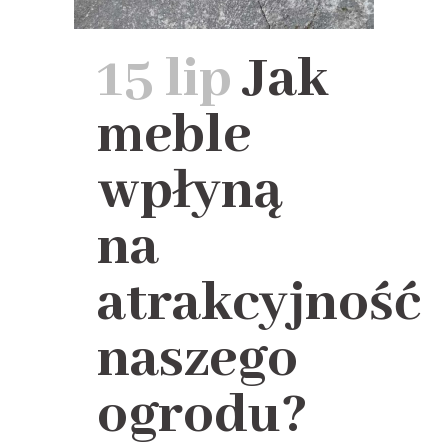
15 lip
Jak
meble
wpłyną
na
atrakcyjność
naszego
ogrodu?