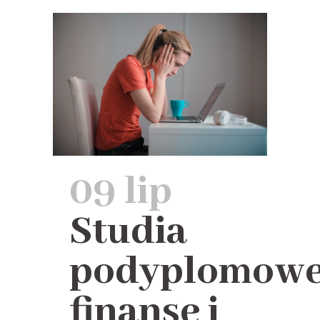
09 lip
Studia
podyplomow
finanse i