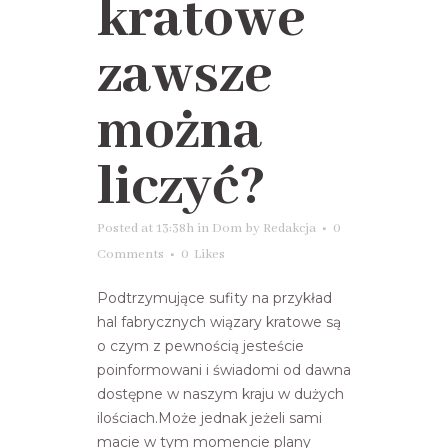
kratowe
zawsze
można
liczyć?
Posted at 13:38h
in
Dom
by
Redakcja
0
Comments
0
Likes
Podtrzymujące sufity na przykład
hal fabrycznych wiązary kratowe są
o czym z pewnością jesteście
poinformowani i świadomi od dawna
dostępne w naszym kraju w dużych
ilościach.Może jednak jeżeli sami
macie w tym momencie plany