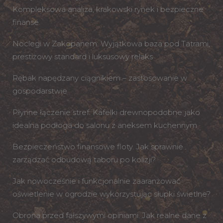
Kompleksowa analiza, krakowski rynek i bezpieczne
finanse
Noclegi w Zakopanem: Wyjątkowa baza pod Tatrami,
prestiżowy standard i luksusowy relaks
Rębak napędzany ciągnikiem – zastosowanie w
gospodarstwie
Płynne łączenie stref: Kafelki drewnopodobne jako
idealna podłoga do salonu z aneksem kuchennym
Bezpieczeństwo finansowe floty. Jak sprawnie
zarządzać odbudową taboru po kolizji?
Jak nowocześnie i funkcjonalnie zaaranżować
oświetlenie w ogrodzie wykorzystując słupki świetlne?
Obrona przed fałszywymi opiniami. Jak realne dane z