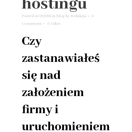
hostingu
Posted at 09:56h
in
Blog
by
Redakcja
0
Comments
0
Likes
Czy
zastanawiałeś
się nad
założeniem
firmy i
uruchomieniem