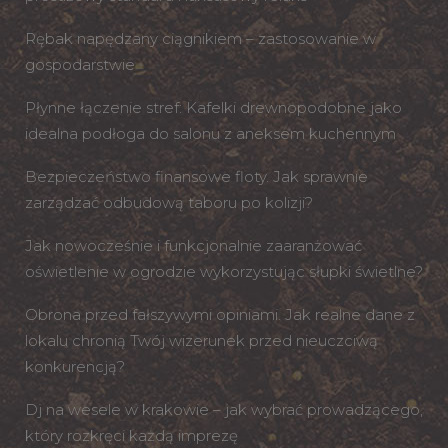
Rębak napędzany ciągnikiem – zastosowanie w
gospodarstwie
Płynne łączenie stref: Kafelki drewnopodobne jako
idealna podłoga do salonu z aneksem kuchennym
Bezpieczeństwo finansowe floty. Jak sprawnie
zarządzać odbudową taboru po kolizji?
Jak nowocześnie i funkcjonalnie zaaranżować
oświetlenie w ogrodzie wykorzystując słupki świetlne?
Obrona przed fałszywymi opiniami. Jak realne dane z
lokalu chronią Twój wizerunek przed nieuczciwą
konkurencją?
Dj na wesele w krakowie – jak wybrać prowadzącego,
który rozkręci każdą imprezę