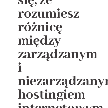
się, że
rozumiesz
różnicę
między
zarządzanym
i
niezarządzan
hostingiem