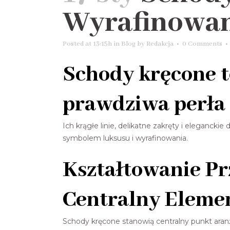
Wyrafinowan
Posted at 13:15h
in
Blog
by
Redakcja
0 Comments
Schody kręcone to
prawdziwa perła 
Ich krągłe linie, delikatne zakręty i elegancki
symbolem luksusu i wyrafinowania.
Kształtowanie Pr
Centralny Eleme
Schody kręcone stanowią centralny punkt aranża