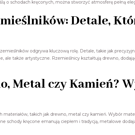
ślą o schodach kręconych, można stworzyć atmosferę pełną elegan
mieślników: Detale, Kt
emieślników odgrywa kluczową rolę. Detale, takie jak precyzyjne
ne, ale także artystyczne. Rzemieślnicy kształtują drewno, dodaj
o, Metal czy Kamień? Wy
ateriałów, takich jak drewno, metal czy kamień. Wybór materia
ane schody kręcone emanują ciepłem i tradycją, metalowe doda