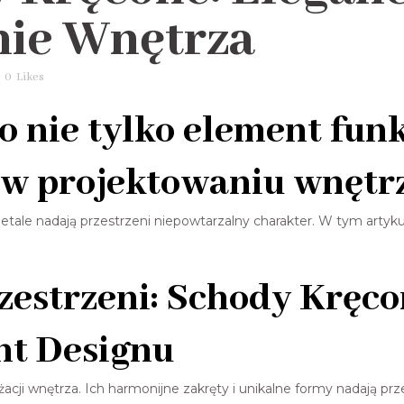
ie Wnętrza
0
Likes
 nie tylko element funk
w projektowaniu wnętrz
e detale nadają przestrzeni niepowtarzalny charakter. W tym arty
zestrzeni: Schody Kręco
nt Designu
cji wnętrza. Ich harmonijne zakręty i unikalne formy nadają prze