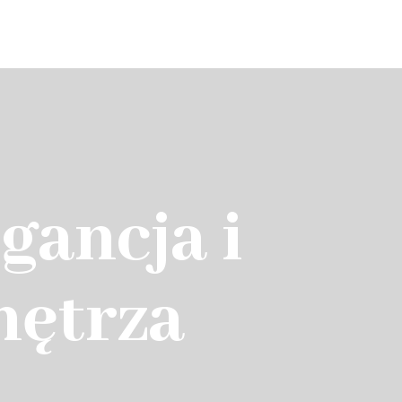
O szkółce
Blog
Oferta
Kontakt
gancja i
nętrza