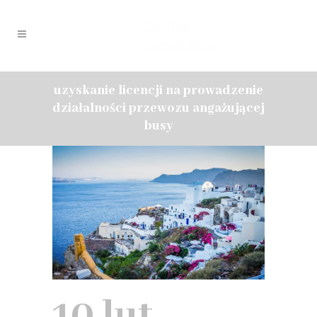
uzyskanie licencji na prowadzenie
działalności przewozu angażującej
busy
10 lut