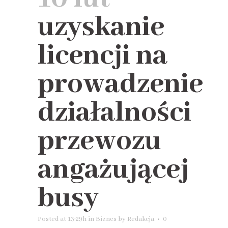
uzyskanie
licencji na
prowadzenie
działalności
przewozu
angażującej
busy
Posted at 13:29h
in
Biznes
by
Redakcja
0