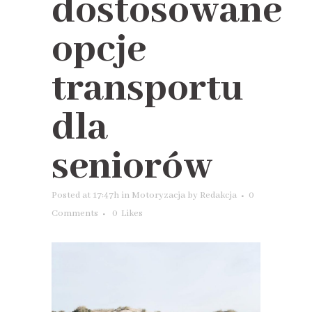
dostosowane
opcje
transportu
dla
seniorów
Posted at 17:47h
in
Motoryzacja
by
Redakcja
0
Comments
0
Likes