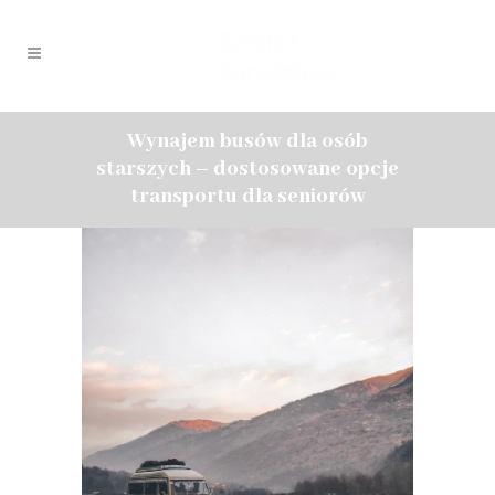
Wynajem busów dla osób
starszych – dostosowane opcje
transportu dla seniorów