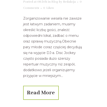
Posted at 08:30h
in
Blog
by
Redakcja
0
Comments
0
Likes
Zorganizowanie wesela nie zawsze
jest łatwym zadaniem, musimy
określić liczbę gości, znaleźć
odpowiedni lokal, zadbać o menu
oraz oprawę muzyczną.Obecnie
pary młode coraz częściej decydują
się na wyjęcie DJ-a. Disc Jockey
często posiada dużo szerszy
repertuar muzyczny niż zespół,
dodatkowo jeżeli organizujemy
przyjęcie w mniejszym...
Read More