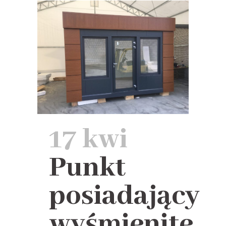
17 kwi
Punkt
posiadający
wyśmienite