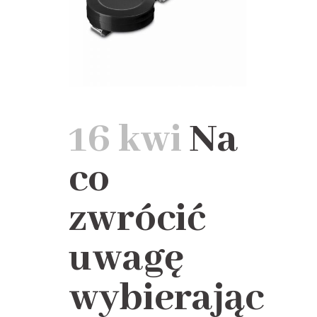
16 kwi
Na
co
zwrócić
uwagę
wybierając