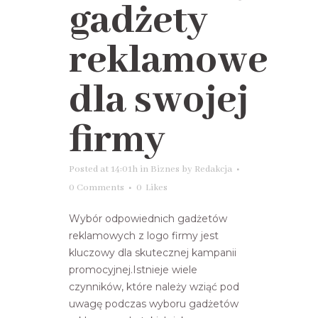
gadżety
reklamowe
dla swojej
firmy
Posted at 14:01h
in
Biznes
by
Redakcja
0 Comments
0
Likes
Wybór odpowiednich gadżetów
reklamowych z logo firmy jest
kluczowy dla skutecznej kampanii
promocyjnej.Istnieje wiele
czynników, które należy wziąć pod
uwagę podczas wyboru gadżetów