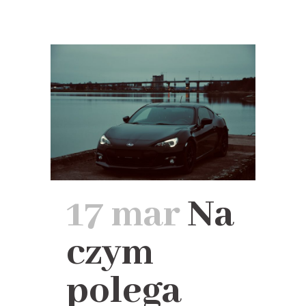
17 mar
Na
czym
polega