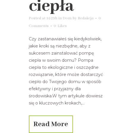
ciepła
Posted at 14:29h
in
Dom
by
Redakcja
0
Comments
0
Likes
Czy zastanawiałeś się kiedykolwiek,
jakie kroki są niezbędne, aby z
sukcesem zainstalować pompę
ciepła w swoim domu? Pompa
ciepła to ekologiczne i oszczędne
rozwiązanie, które może dostarczyć
ciepło do Twojego domu w sposób
efektywny i przyjazny dla
środowiska.W tym artykule dowiesz
się o kluczowych krokach,...
Read More