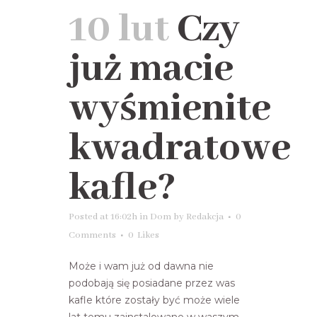
10 lut
Czy
już macie
wyśmienite
kwadratowe
kafle?
Posted at 16:02h
in
Dom
by
Redakcja
0
Comments
0
Likes
Może i wam już od dawna nie
podobają się posiadane przez was
kafle które zostały być może wiele
lat temu zainstalowane w waszym