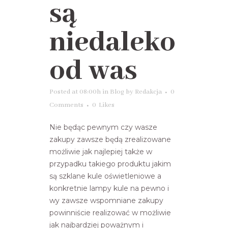
są
niedaleko
od was
Posted at 08:00h
in
Blog
by
Redakcja
0
Comments
0
Likes
Nie będąc pewnym czy wasze
zakupy zawsze będą zrealizowane
możliwie jak najlepiej także w
przypadku takiego produktu jakim
są szklane kule oświetleniowe a
konkretnie lampy kule na pewno i
wy zawsze wspomniane zakupy
powinniście realizować w możliwie
jak najbardziej poważnym i