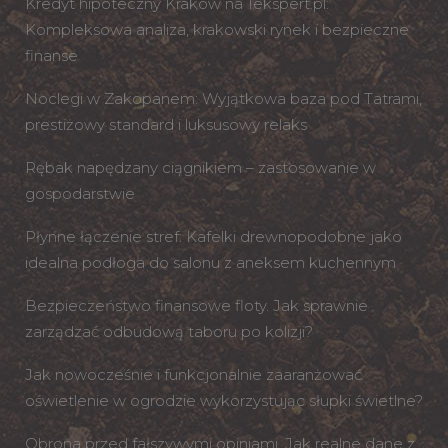
Kredyt hipoteczny Kraków na 1ekspert.pl:
Kompleksowa analiza, krakowski rynek i bezpieczne
finanse
Noclegi w Zakopanem: Wyjątkowa baza pod Tatrami,
prestiżowy standard i luksusowy relaks
Rębak napędzany ciągnikiem – zastosowanie w
gospodarstwie
Płynne łączenie stref: Kafelki drewnopodobne jako
idealna podłoga do salonu z aneksem kuchennym
Bezpieczeństwo finansowe floty. Jak sprawnie
zarządzać odbudową taboru po kolizji?
Jak nowocześnie i funkcjonalnie zaaranżować
oświetlenie w ogrodzie wykorzystując słupki świetlne?
Obrona przed fałszywymi opiniami. Jak realne dane z