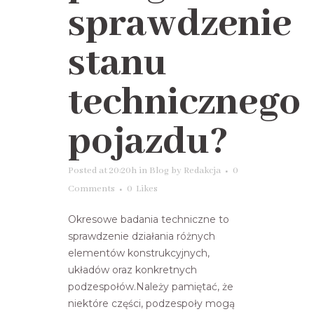
sprawdzenie
stanu
technicznego
pojazdu?
Posted at 20:20h
in
Blog
by
Redakcja
0
Comments
0
Likes
Okresowe badania techniczne to
sprawdzenie działania różnych
elementów konstrukcyjnych,
układów oraz konkretnych
podzespołów.Należy pamiętać, że
niektóre części, podzespoły mogą