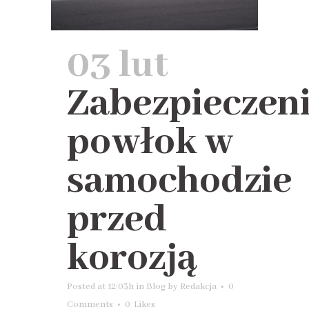
03 lut
Zabezpieczen
powłok w
samochodzie
przed
korozją
Posted at 12:03h
in
Blog
by
Redakcja
0
Comments
0
Likes