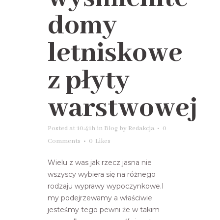
domy
letniskowe
z płyty
warstwowej
Posted at 10:41h
in
Blog
by
Redakcja
0
Comments
0
Likes
Wielu z was jak rzecz jasna nie
wszyscy wybiera się na różnego
rodzaju wyprawy wypoczynkowe.I
my podejrzewamy a właściwie
jesteśmy tego pewni że w takim