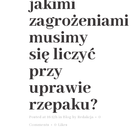
jakimi
zagrożeniami
musimy
się liczyć
przy
uprawie
rzepaku?
Posted at 16:12h
in
Blog
by
Redakcja
0
Comments
0
Likes