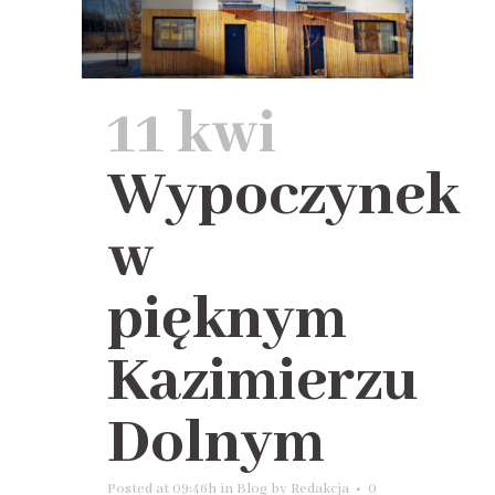
11 kwi
Wypoczynek
w
pięknym
Kazimierzu
Dolnym
Posted at 09:46h
in
Blog
by
Redakcja
0