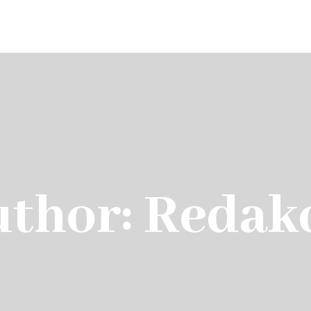
Home
thor: Redak