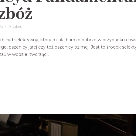
zbóż
ts
0
Likes
yd selektywny, który działa bardzo dobrze w przypadku chwa
go, pszenicy jarej czy też pszenicy ozimej. Jest to środek selek
ać w wodzie, tworząc...