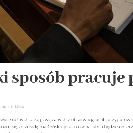
ki sposób pracuje
nts
0
Likes
wiele różnych usług związanych z obserwacją osób, przygoto
nam się ze zdradą małżeńską, jest to osoba, która będzie obs