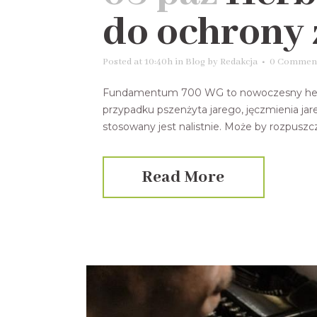
do ochrony 
Posted at 10:40h
in
Blog
by
Redakcja
0 Commen
Fundamentum 700 WG to nowoczesny herbic
przypadku pszenżyta jarego, jęczmienia jare
stosowany jest nalistnie. Może by rozpuszcz
Read More