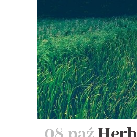
08 paź
Herb