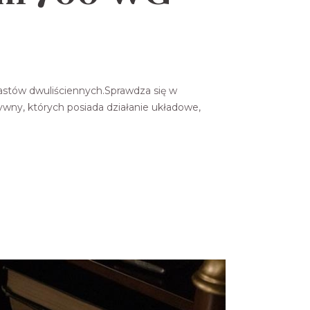
stów dwuliściennych.Sprawdza się w
tywny, których posiada działanie układowe,