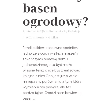
basen
ogrodowy?
Posted at 11:25h
in
Rozrywka
by
Redakcja
0 Comments
0
Likes
Jeżeli całkiem niedawno spełniłeś
jedno ze swoich wielkich marzeń i
zakończyłeś budowę domu
jednorodzinnego to być może
właśnie teraz chciałbyś zrealizować
kolejne z nich.Ono jest już o wiele
mniejsze w porównaniu z tym które
wymieniliśmy powyżej ale też
bardzo fajne. Chodzi nam bowiem o
basen...