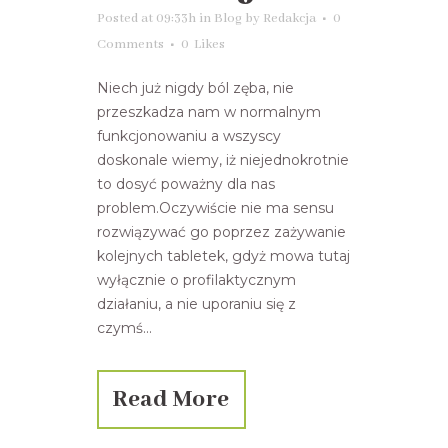
Posted at 09:33h
in
Blog
by
Redakcja
0
Comments
0
Likes
Niech już nigdy ból zęba, nie
przeszkadza nam w normalnym
funkcjonowaniu a wszyscy
doskonale wiemy, iż niejednokrotnie
to dosyć poważny dla nas
problem.Oczywiście nie ma sensu
rozwiązywać go poprzez zażywanie
kolejnych tabletek, gdyż mowa tutaj
wyłącznie o profilaktycznym
działaniu, a nie uporaniu się z
czymś...
Read More