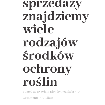
sprzedaży
znajdziemy
wiele
rodzajów
środków
ochrony
roślin
Posted at 10:36h
in
Blog
by
Redakcja
0
Comments
0
Likes