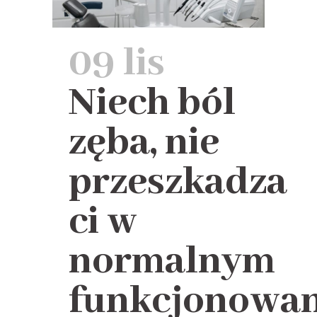
09 lis
Niech ból
zęba, nie
przeszkadza
ci w
normalnym
funkcjonowa