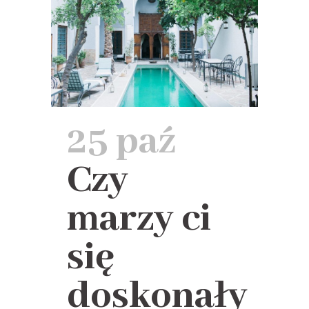
25 paź
Czy
marzy ci
się
doskonały