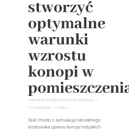
stworzyć
optymalne
warunki
wzrostu
konopi w
pomieszczeni
Posted at 12:03h
in
Biznes
by
Redakcja
0 Comments
0
Likes
Jeśli chodzi o symulację naturalnego
środowiska uprawy konopi indyjskich