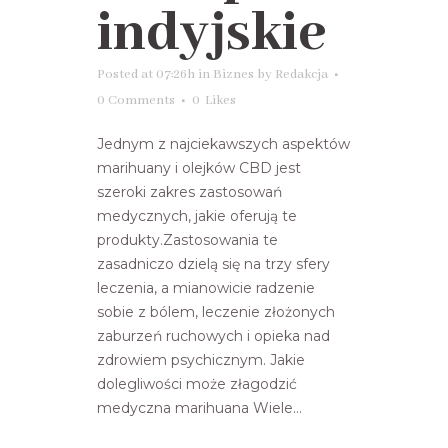
indyjskie
Posted at 07:26h
in
Biznes
by
Redakcja
0 Comments
0
Likes
Jednym z najciekawszych aspektów
marihuany i olejków CBD jest
szeroki zakres zastosowań
medycznych, jakie oferują te
produkty.Zastosowania te
zasadniczo dzielą się na trzy sfery
leczenia, a mianowicie radzenie
sobie z bólem, leczenie złożonych
zaburzeń ruchowych i opieka nad
zdrowiem psychicznym. Jakie
dolegliwości może złagodzić
medyczna marihuana Wiele...