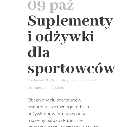
09 paź
Suplementy
i odżywki
dla
sportowców
Posted at 18:40h
in
Blog
by
Redakcja
0
Comments
0
Likes
Obecnie wielu sportowców
wspomaga się różnego rodzaju
odżywkami, w tym przypadku
możemy bardzo skutecznie