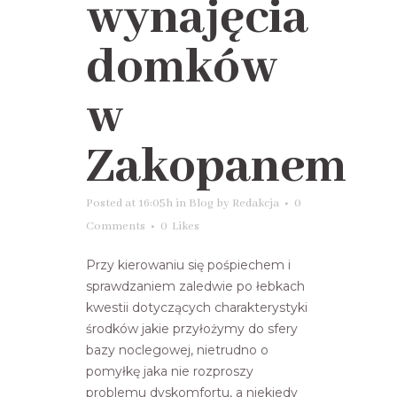
wynajęcia
domków
w
Zakopanem
Posted at 16:05h
in
Blog
by
Redakcja
0
Comments
0
Likes
Przy kierowaniu się pośpiechem i
sprawdzaniem zaledwie po łebkach
kwestii dotyczących charakterystyki
środków jakie przyłożymy do sfery
bazy noclegowej, nietrudno o
pomyłkę jaka nie rozproszy
problemu dyskomfortu, a niekiedy