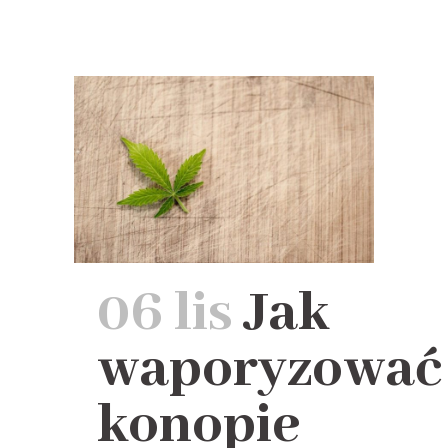
06 lis
Jak
waporyzować
konopie