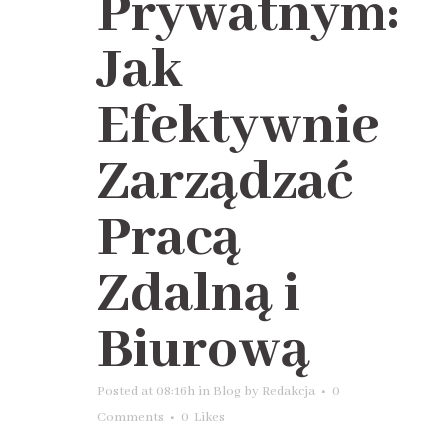
Prywatnym:
Jak
Efektywnie
Zarządzać
Pracą
Zdalną i
Biurową
Posted at 08:16h
in
Blog
by
Redakcja
0
Comments
0
Likes