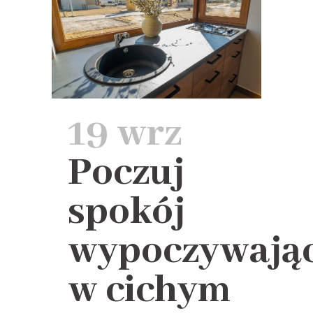
19 wrz
Poczuj
spokój
wypoczywają
w cichym