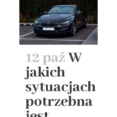
12 paź
W
jakich
sytuacjach
potrzebna
jest