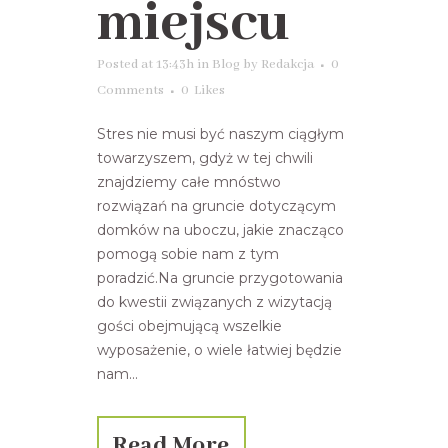
miejscu
Posted at 13:43h
in
Blog
by
Redakcja
0
Comments
0
Likes
Stres nie musi być naszym ciągłym
towarzyszem, gdyż w tej chwili
znajdziemy całe mnóstwo
rozwiązań na gruncie dotyczącym
domków na uboczu, jakie znacząco
pomogą sobie nam z tym
poradzić.Na gruncie przygotowania
do kwestii związanych z wizytacją
gości obejmującą wszelkie
wyposażenie, o wiele łatwiej będzie
nam...
Read More