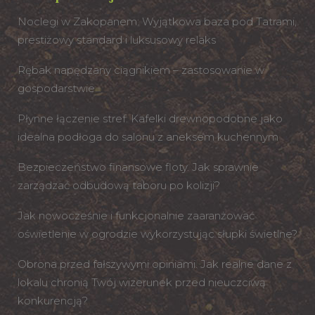
Noclegi w Zakopanem: Wyjątkowa baza pod Tatrami,
prestiżowy standard i luksusowy relaks
Rębak napędzany ciągnikiem – zastosowanie w
gospodarstwie
Płynne łączenie stref: Kafelki drewnopodobne jako
idealna podłoga do salonu z aneksem kuchennym
Bezpieczeństwo finansowe floty. Jak sprawnie
zarządzać odbudową taboru po kolizji?
Jak nowocześnie i funkcjonalnie zaaranżować
oświetlenie w ogrodzie wykorzystując słupki świetlne?
Obrona przed fałszywymi opiniami. Jak realne dane z
lokalu chronią Twój wizerunek przed nieuczciwą
konkurencją?