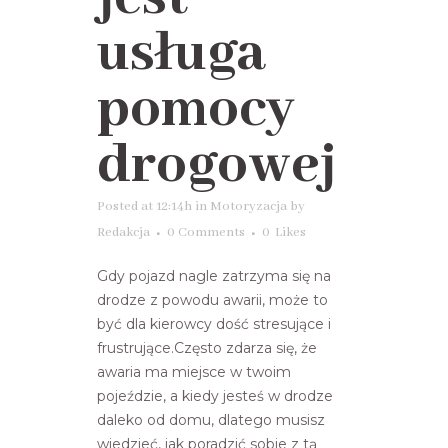
usługa
pomocy
drogowej
Posted at 12:14h
in
Motoryzacja
by
Redakcja
0 Comments
0
Likes
Gdy pojazd nagle zatrzyma się na
drodze z powodu awarii, może to
być dla kierowcy dość stresujące i
frustrujące.Często zdarza się, że
awaria ma miejsce w twoim
pojeździe, a kiedy jesteś w drodze
daleko od domu, dlatego musisz
wiedzieć, jak poradzić sobie z tą