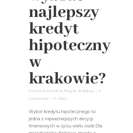
najlepszy
kredyt
hipoteczny
w
krakowie?
Posted at 07:49h
in
Blog
by
Redakcja
0
Comments
0
Likes
Wybór kredytu hipotecznego to
jedna z najważniejszych decyzji
finansowych w życiu wielu osób.Dla
mieszkańców Krakowa, miasta o