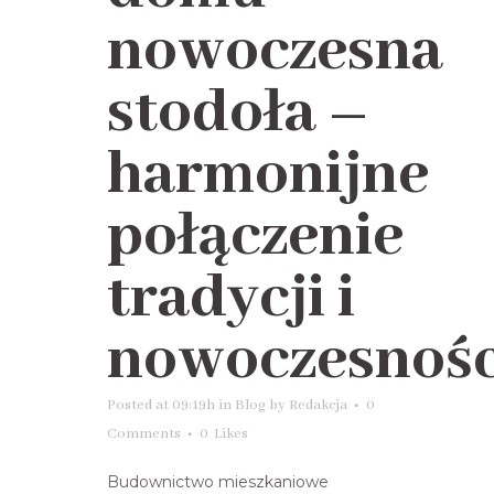
nowoczesna
stodoła –
harmonijne
połączenie
tradycji i
nowoczesnośc
Posted at 09:19h
in
Blog
by
Redakcja
0
Comments
0
Likes
Budownictwo mieszkaniowe