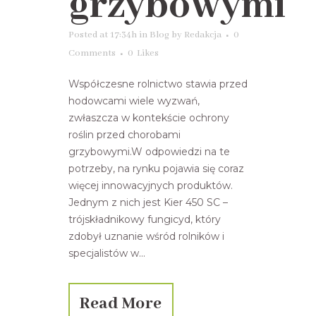
grzybowymi
Posted at 17:34h
in
Blog
by
Redakcja
0
Comments
0
Likes
Współczesne rolnictwo stawia przed
hodowcami wiele wyzwań,
zwłaszcza w kontekście ochrony
roślin przed chorobami
grzybowymi.W odpowiedzi na te
potrzeby, na rynku pojawia się coraz
więcej innowacyjnych produktów.
Jednym z nich jest Kier 450 SC –
trójskładnikowy fungicyd, który
zdobył uznanie wśród rolników i
specjalistów w...
Read More