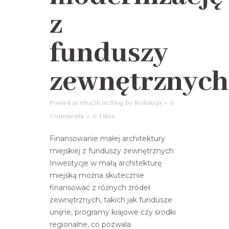
z
funduszy
zewnętrznych
Posted at 09:43h
in
Blog
by
Redakcja
0
Comments
0
Likes
Finansowanie małej architektury
miejskiej z funduszy zewnętrznych
Inwestycje w małą architekturę
miejską można skutecznie
finansować z różnych źródeł
zewnętrznych, takich jak fundusze
unijne, programy krajowe czy środki
regionalne, co pozwala