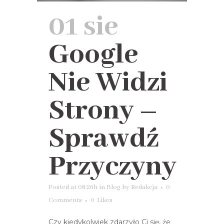
01 sie
Google
Nie Widzi
Strony –
Sprawdź
Przyczyny
Posted at 08:26h
in
Blog
by
Redakcja
0
Comments
0
Likes
Czy kiedykolwiek zdarzyło Ci się, że