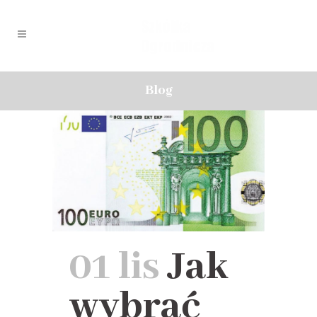
Blog
01 lis
Jak
wybrać