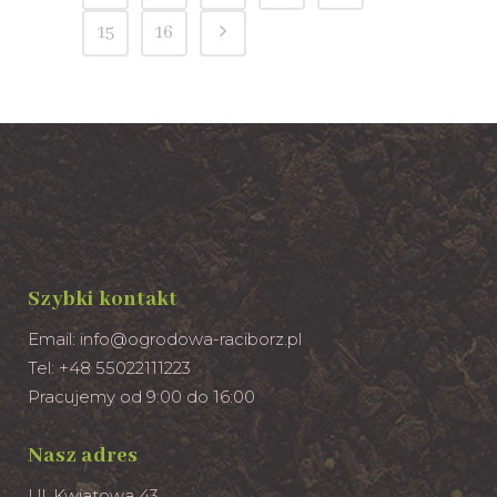
15
16
Szybki kontakt
Email:
info@ogrodowa-raciborz.pl
Tel: +48 55022111223
Pracujemy od 9:00 do 16:00
Nasz adres
Ul. Kwiatowa 43