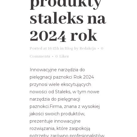
produkty
staleks na
2024 rok
Posted at 16:15h
in
Blog
by
Redakcja
0
Comments
0
Likes
Innowacyjne narzędzia do
pielęgnacji paznokci Rok 2024
przynosi wiele ekscytujących
nowości od Staleks, w tym nowe
narzędzia do pielęgnacji
paznokci.Firma, znana z wysokiej
jakości swoich produktów,
prezentuje innowacyjne
rozwiązania, które zaspokoją
potrzeby zarówno profesjonalistów,