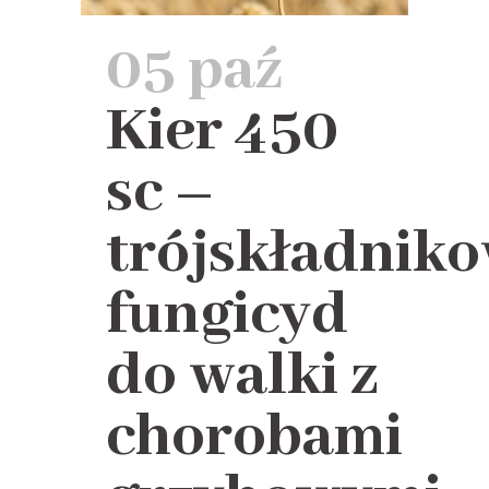
05 paź
Kier 450
sc –
trójskładnik
fungicyd
do walki z
chorobami