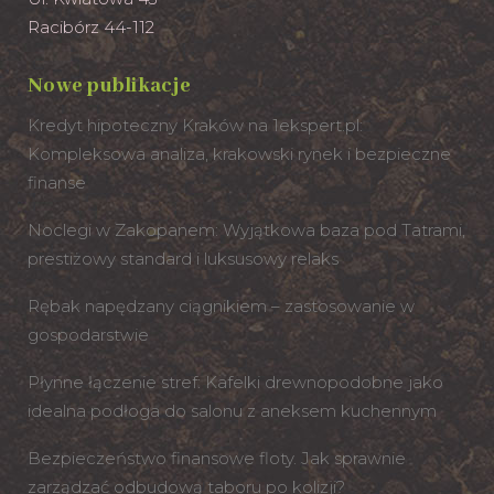
Racibórz 44-112
Nowe publikacje
Kredyt hipoteczny Kraków na 1ekspert.pl:
Kompleksowa analiza, krakowski rynek i bezpieczne
finanse
Noclegi w Zakopanem: Wyjątkowa baza pod Tatrami,
prestiżowy standard i luksusowy relaks
Rębak napędzany ciągnikiem – zastosowanie w
gospodarstwie
Płynne łączenie stref: Kafelki drewnopodobne jako
idealna podłoga do salonu z aneksem kuchennym
Bezpieczeństwo finansowe floty. Jak sprawnie
zarządzać odbudową taboru po kolizji?