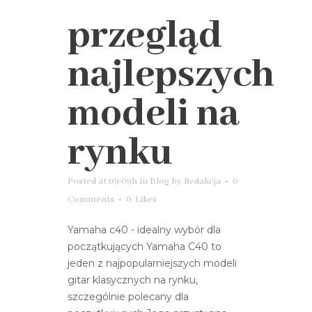
przegląd
najlepszych
modeli na
rynku
Posted at 09:09h
in
Blog
by
Redakcja
0
Comments
0
Likes
Yamaha c40 - idealny wybór dla
początkujących Yamaha C40 to
jeden z najpopularniejszych modeli
gitar klasycznych na rynku,
szczególnie polecany dla