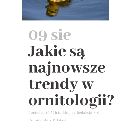
09 sie
Jakie są
najnowsze
trendy w
ornitologii?
Posted at 10:56h
in
Blog
by
Redakcja
0
Comments
0
Likes