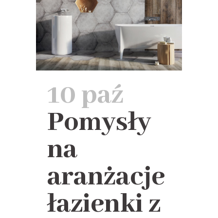
10 paź
Pomysły
na
aranżacje
łazienki z