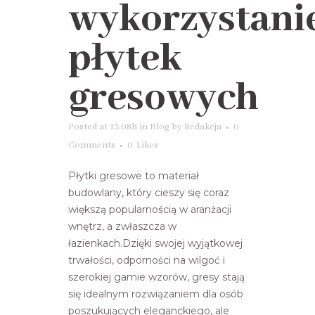
wykorzystan
płytek
gresowych
Posted at 13:08h
in
Blog
by
Redakcja
0
Comments
0
Likes
Płytki gresowe to materiał
budowlany, który cieszy się coraz
większą popularnością w aranżacji
wnętrz, a zwłaszcza w
łazienkach.Dzięki swojej wyjątkowej
trwałości, odporności na wilgoć i
szerokiej gamie wzorów, gresy stają
się idealnym rozwiązaniem dla osób
poszukujących eleganckiego, ale