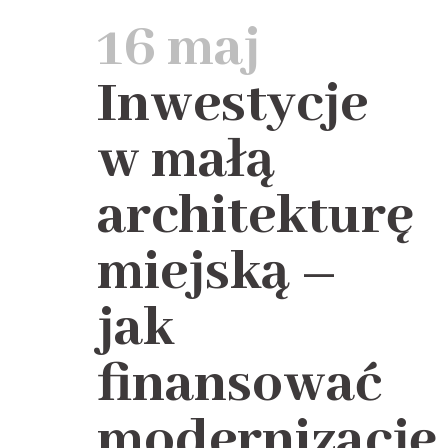
16 maj
Inwestycje
w małą
architekturę
miejską –
jak
finansować
modernizację