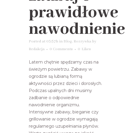
prawidłowe
nawodnienie
Posted at 03:57h
in
Blog
,
Rozrywka
by
Redakcja
0 Comments
0
Likes
Latem chętnie spędzamy czas na
świeżym powietrzu. Zabawy w
ogrodzie są lubianą formą
aktywności przez dzieci i dorosłych.
Podczas upalnych dni musimy
zadbanie o odpowiednie
nawodnienie organizmu.
Intensywne zabawy, bieganie czy
grillowanie w ogrodzie wymagają
regularnego uzupełniania płynów.