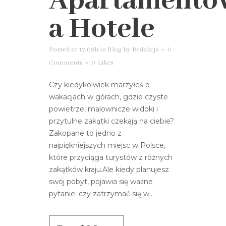
Apartamentó
a Hotele
Posted at 17:09h
in
Blog
by
Redakcja
0
Comments
0
Likes
Czy kiedykolwiek marzyłeś o
wakacjach w górach, gdzie czyste
powietrze, malownicze widoki i
przytulne zakątki czekają na ciebie?
Zakopane to jedno z
najpiękniejszych miejsc w Polsce,
które przyciąga turystów z różnych
zakątków kraju.Ale kiedy planujesz
swój pobyt, pojawia się ważne
pytanie: czy zatrzymać się w...