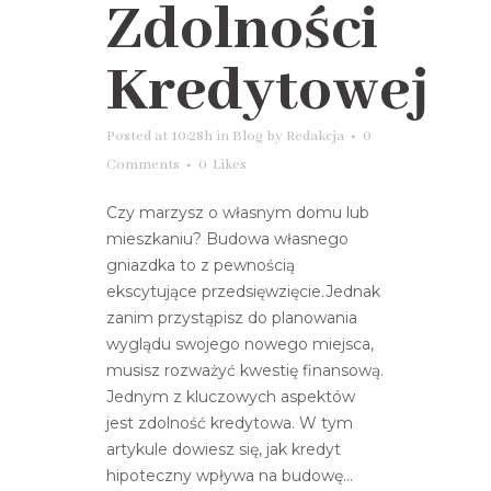
Zdolności
Kredytowej
Posted at 10:28h
in
Blog
by
Redakcja
0
Comments
0
Likes
Czy marzysz o własnym domu lub
mieszkaniu? Budowa własnego
gniazdka to z pewnością
ekscytujące przedsięwzięcie.Jednak
zanim przystąpisz do planowania
wyglądu swojego nowego miejsca,
musisz rozważyć kwestię finansową.
Jednym z kluczowych aspektów
jest zdolność kredytowa. W tym
artykule dowiesz się, jak kredyt
hipoteczny wpływa na budowę...