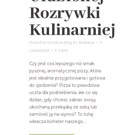
Rozrywki
Kulinarniej
Posted at 10:16h
in
Blog
by
Redakcja
0
Comments
0
Likes
Czy jest coś lepszego niż smak
pysznej, aromatycznej pizzy, która
jest idealnie przygotowana i gotowa
do zjedzenia? Pizza to prawdziwa
uczta dla podniebienia, ale co się
dzieje, gdy chcesz zabrać swoją
ukochaną przekąskę ze sobą lub
zamówić ją na wynos? To tutaj
wkracza bohater naszego...