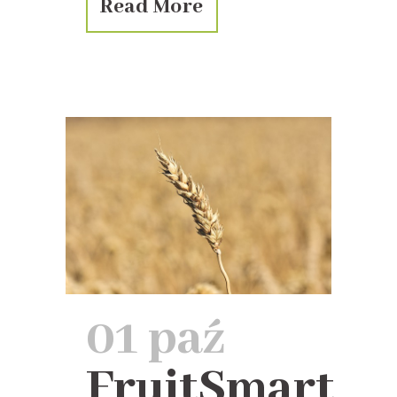
Read More
01 paź
FruitSmart