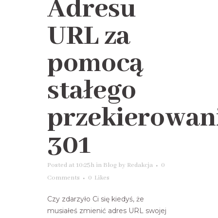
Adresu
URL za
pomocą
stałego
przekierowan
301
Posted at 10:25h
in
Blog
by
Redakcja
0
Comments
0
Likes
Czy zdarzyło Ci się kiedyś, że
musiałeś zmienić adres URL swojej