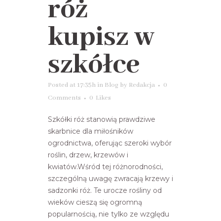
róż
kupisz w
szkółce
Posted at 17:35h
in
Blog
by
Redakcja
0
Comments
0
Likes
Szkółki róż stanowią prawdziwe
skarbnice dla miłośników
ogrodnictwa, oferując szeroki wybór
roślin, drzew, krzewów i
kwiatów.Wśród tej różnorodności,
szczególną uwagę zwracają krzewy i
sadzonki róż. Te urocze rośliny od
wieków cieszą się ogromną
popularnością, nie tylko ze względu