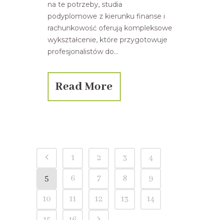
na te potrzeby, studia
podyplomowe z kierunku finanse i
rachunkowość oferują kompleksowe
wykształcenie, które przygotowuje
profesjonalistów do...
Read More
1
2
3
4
5
6
7
8
9
10
11
12
13
14
15
16