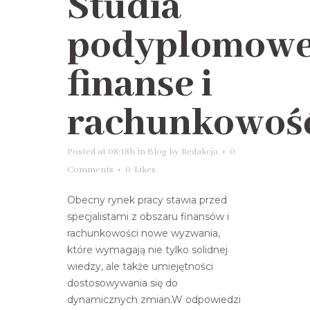
Studia
podyplomow
finanse i
rachunkowoś
Posted at 08:18h
in
Blog
by
Redakcja
0
Comments
0
Likes
Obecny rynek pracy stawia przed
specjalistami z obszaru finansów i
rachunkowości nowe wyzwania,
które wymagają nie tylko solidnej
wiedzy, ale także umiejętności
dostosowywania się do
dynamicznych zmian.W odpowiedzi