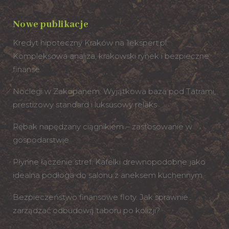
Nowe publikacje
Kredyt hipoteczny Kraków na 1ekspert.pl:
Kompleksowa analiza, krakowski rynek i bezpieczne
finanse
Noclegi w Zakopanem: Wyjątkowa baza pod Tatrami,
prestiżowy standard i luksusowy relaks
Rębak napędzany ciągnikiem – zastosowanie w
gospodarstwie
Płynne łączenie stref: Kafelki drewnopodobne jako
idealna podłoga do salonu z aneksem kuchennym
Bezpieczeństwo finansowe floty. Jak sprawnie
zarządzać odbudową taboru po kolizji?