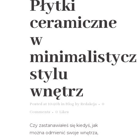
Płytki
ceramiczne
w
minimalistyc
stylu
wnętrz
Posted at 10:40h
in
Blog
by
Redakcja
0
Comments
0
Likes
Czy zastanawiałeś się kiedyś, jak
można odmienić swoje wnętrza,