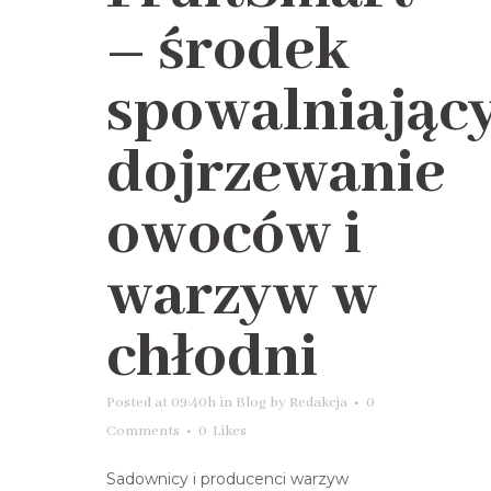
– środek
spowalniając
dojrzewanie
owoców i
warzyw w
chłodni
Posted at 09:40h
in
Blog
by
Redakcja
0
Comments
0
Likes
Sadownicy i producenci warzyw