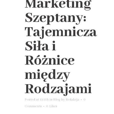
Marketing
Szeptany:
Tajemnicza
Siła i
Różnice
między
Rodzajami
Posted at 11:11h
in
Blog
by
Redakcja
0
Comments
0
Likes