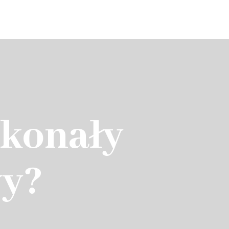
O szkółce
Blog
Oferta
Kontakt
skonały
wy?