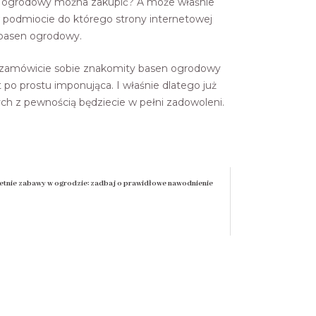
asen ogrodowy można zakupić? A może właśnie
w podmiocie do którego strony internetowej
y basen ogrodowy.
lę zamówicie sobie znakomity basen ogrodowy
 po prostu imponująca. I właśnie dlatego już
ych z pewnością będziecie w pełni zadowoleni.
etnie zabawy w ogrodzie: zadbaj o prawidłowe nawodnienie