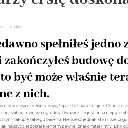
ts
0
Likes
edawno spełniłeś jedno 
 i zakończyłeś budowę 
to być może właśnie ter
ne z nich.
 tym które wymieniliśmy powyżej ale też bardzo fajne. Chodzi
ojawił się również i ogródek. Uważasz, że jest on ci niepotrze
ybszym zakupie takiego basenu. Nie wiesz jednak kto może ci g
ak najszybciej został klientem pewnej znakomitej firmy. Link do