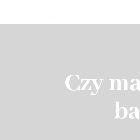
Czy ma
ba