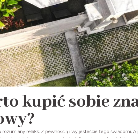
to kupić sobie zn
owy?
rozumiany relaks. Z pewnością i wy jesteście tego świadomi. A p