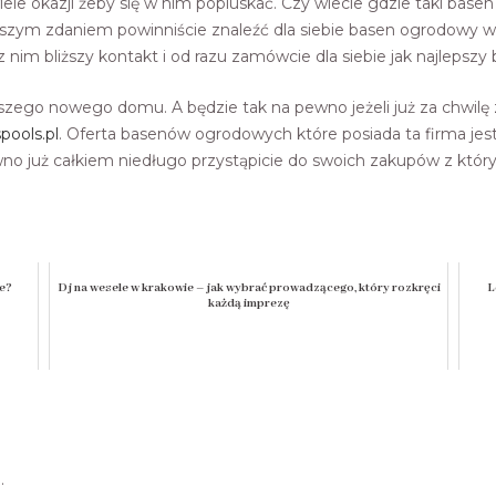
iele okazji żeby się w nim popluskać. Czy wiecie gdzie taki b
 Naszym zdaniem powinniście znaleźć dla siebie basen ogrodowy 
 z nim bliższy kontakt i od razu zamówcie dla siebie jak najlepsz
aszego nowego domu. A będzie tak na pewno jeżeli już za chwi
ools.pl
. Oferta basenów ogrodowych które posiada ta firma jest
wno już całkiem niedługo przystąpicie do swoich zakupów z któr
e?
Dj na wesele w krakowie – jak wybrać prowadzącego, który rozkręci
L
każdą imprezę
.