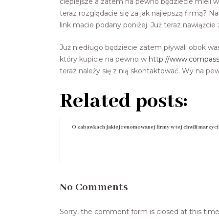
cieplejsze a zatem na pewno będziecie mieli w
teraz rozglądacie się za jak najlepszą firmą?
link macie podany poniżej. Już teraz nawiążcie
Już niedługo będziecie zatem pływali obok w
który kupicie na pewno w
http://www.compassp
teraz należy się z nią skontaktować. Wy na pe
Related posts:
O zabawkach jakiej renomowanej firmy w tej chwili marzyci
No Comments
Sorry, the comment form is closed at this time