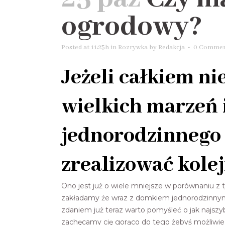
ogrodowy?
Posted at 11:25h
in
Rozrywka
by
Redakcja
0 Commen
Jeżeli całkiem ni
wielkich marzeń
jednorodzinnego 
zrealizować kolej
Ono jest już o wiele mniejsze w porównaniu z
zakładamy że wraz z domkiem jednorodzinnym p
zdaniem już teraz warto pomyśleć o jak najsz
zachęcamy cię gorąco do tego żebyś możliwie j